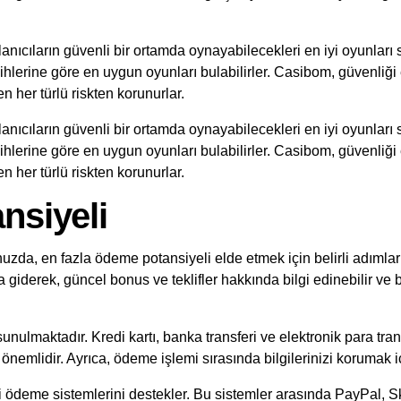
llanıcıların güvenli bir ortamda oynayabilecekleri en iyi oyunlar
tercihlerine göre en uygun oyunları bulabilirler. Casibom, güvenli
en her türlü riskten korunurlar.
llanıcıların güvenli bir ortamda oynayabilecekleri en iyi oyunlar
tercihlerine göre en uygun oyunları bulabilirler. Casibom, güvenli
en her türlü riskten korunurlar.
nsiyeli
a, en fazla ödeme potansiyeli elde etmek için belirli adımları 
giderek, güncel bonus ve teklifler hakkında bilgi edinebilir ve bu
ulmaktadır. Kredi kartı, banka transferi ve elektronik para transf
nemlidir. Ayrıca, ödeme işlemi sırasında bilgilerinizi korumak i
i ödeme sistemlerini destekler. Bu sistemler arasında PayPal, Skr