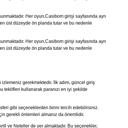
ı sunmaktadır. Her oyun,Casibom girişi sayfasında ayrı
ği en üst düzeyde ön planda tutar ve bu nedenle
ı sunmaktadır. Her oyun,Casibom girişi sayfasında ayrı
ği en üst düzeyde ön planda tutar ve bu nedenle
izlemeniz gerekmektedir. İlk adım, güncel giriş
 teklifleri kullanarak paranızı en iyi şekilde
eri gibi seçeneklerden birini tercih edebilirsiniz.
çin gerekli önlemleri almanız da önemlidir.
ill ve Neteller de yer almaktadır. Bu seçenekler,