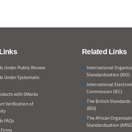
Links
Related Links
s Under Public Review
International Organiza
Standardization (ISO)
ds Under Systematic
International Electrot
Commission (IEC)
roducts with SMarks
The British Standards 
rt Verification of
(BSI)
ity
The African Organisati
ds FAQs
Standardisation (ARSO
d Firms