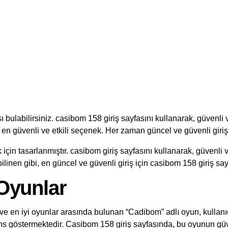
bulabilirsiniz. casibom 158 giriş sayfasını kullanarak, güvenli ve
en güvenli ve etkili seçenek. Her zaman güncel ve güvenli giriş 
in tasarlanmıştır. casibom giriş sayfasını kullanarak, güvenli ve
ilinen gibi, en güncel ve güvenli giriş için casibom 158 giriş say
 Oyunlar
e en iyi oyunlar arasında bulunan “Cadibom” adlı oyun, kullanı
s göstermektedir. Casibom 158 giriş sayfasında, bu oyunun güven