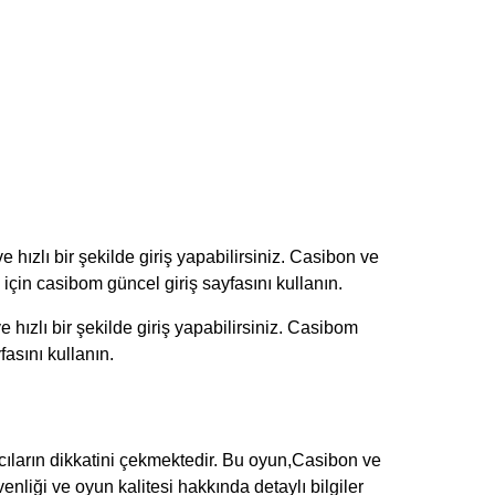
 hızlı bir şekilde giriş yapabilirsiniz. Casibon ve
için casibom güncel giriş sayfasını kullanın.
 hızlı bir şekilde giriş yapabilirsiniz. Casibom
fasını kullanın.
cıların dikkatini çekmektedir. Bu oyun,Casibon ve
liği ve oyun kalitesi hakkında detaylı bilgiler