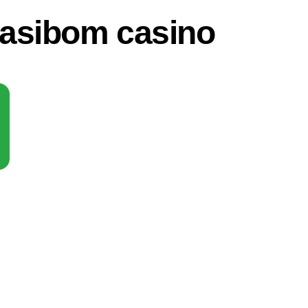
Casibom casino