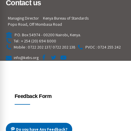
Contact us
Managing Director
Kenya Bureau of Standards
Popo Road, Off Mombasa Road
P.O. Box 54974 - 00200 Nairobi, Kenya.
Tel : + 254 (20) 694 8000
Mobile : 0722 202 137/ 0722 202 138
PVOC : 0724 255 242
info@kebs.org
Feedback Form
Do you have Any Feedback?