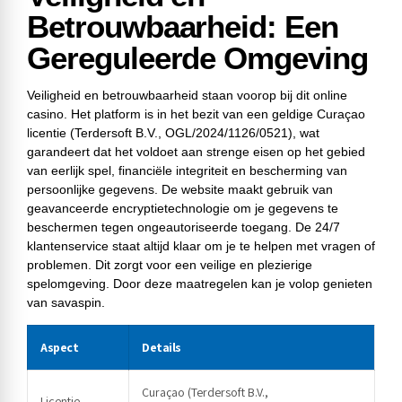
Betrouwbaarheid: Een
Gereguleerde Omgeving
Veiligheid en betrouwbaarheid staan voorop bij dit online
casino. Het platform is in het bezit van een geldige Curaçao
licentie (Terdersoft B.V., OGL/2024/1126/0521), wat
garandeert dat het voldoet aan strenge eisen op het gebied
van eerlijk spel, financiële integriteit en bescherming van
persoonlijke gegevens. De website maakt gebruik van
geavanceerde encryptietechnologie om je gegevens te
beschermen tegen ongeautoriseerde toegang. De 24/7
klantenservice staat altijd klaar om je te helpen met vragen of
problemen. Dit zorgt voor een veilige en plezierige
spelomgeving. Door deze maatregelen kan je volop genieten
van savaspin.
Aspect
Details
Curaçao (Terdersoft B.V.,
Licentie