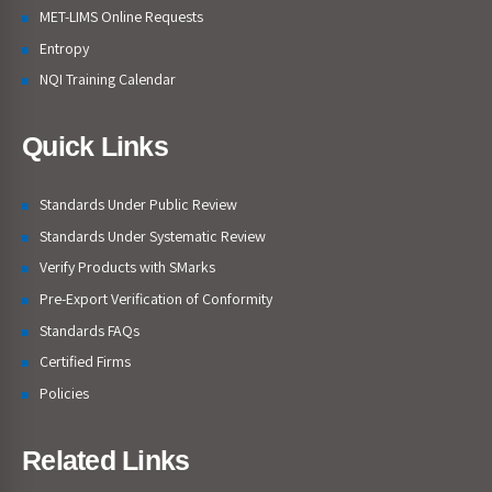
MET-LIMS Online Requests
Entropy
NQI Training Calendar
Quick Links
Standards Under Public Review
Standards Under Systematic Review
Verify Products with SMarks
Pre-Export Verification of Conformity
Standards FAQs
Certified Firms
Policies
Related Links