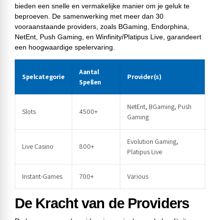
bieden een snelle en vermakelijke manier om je geluk te
beproeven. De samenwerking met meer dan 30
vooraanstaande providers, zoals BGaming, Endorphina,
NetEnt, Push Gaming, en Winfinity/Platipus Live, garandeert
een hoogwaardige spelervaring.
Aantal
Spelcategorie
Provider(s)
Spellen
NetEnt, BGaming, Push
Slots
4500+
Gaming
Evolution Gaming,
Live Casino
800+
Platipus Live
Instant-Games
700+
Various
De Kracht van de Providers