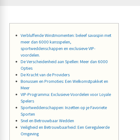
Verbluffende Winstmomenten: beleef savaspin met
meer dan 6000 kansspelen,
sportweddenschappen en exclusieve VIP-
voordelen.
De Verscheidenheid aan Spellen: Meer dan 6000
Opties
De Kracht van de Providers
Bonussen en Promoties: Een Welkomstpakket en
Meer
VIP-Programma: Exclusieve Voordelen voor Loyale
Spelers
Sportweddenschappen: Inzetten op je Favoriete
Sporten
Snel en Betrouwbaar Wedden
Veiligheid en Betrouwbaarheid: Een Gereguleerde
Omgeving