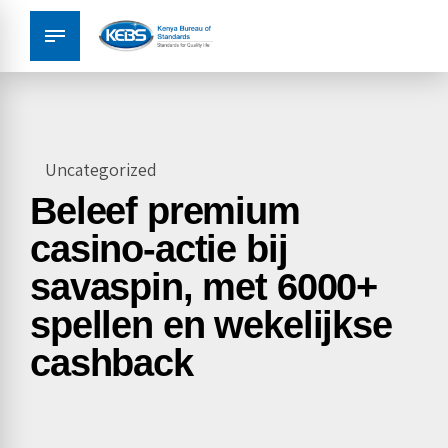
Uncategorized
Beleef premium
casino-actie bij
savaspin, met 6000+
spellen en wekelijkse
cashback