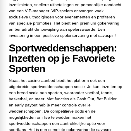
inzetlimieten, snellere uitbetalingen en persoonlijke aandacht
van een VIP-manager. VIP-spelers ontvangen vaak
exclusieve uitnodigingen voor evenementen en profiteren
van speciale promoties. Het biedt een premium gokervaring
en benadrukt de toewijding aan spelerswaarde. Een
investering in een positieve spelerservaring met savaspin!
Sportweddenschappen:
Inzetten op je Favoriete
Sporten
Naast het casino-aanbod biedt het platform ook een
uitgebreide sportweddenschappen sectie. Je kunt inzetten op
een breed scala aan sporten, waaronder voetbal, tennis,
basketbal, en meer. Met functies als Cash Out, Bet Builder
en early payout heb je meer controle over je
weddenschappen. De competitieve odds en de
mogelijkheden om live te wedden maken het
sportweddenschappen een aantrekkelijke optie voor
sportfans. Het is een complete gokervaring die savaspin