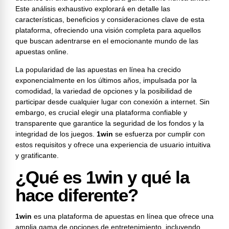
Este análisis exhaustivo explorará en detalle las
características, beneficios y consideraciones clave de esta
plataforma, ofreciendo una visión completa para aquellos
que buscan adentrarse en el emocionante mundo de las
apuestas online.
La popularidad de las apuestas en línea ha crecido
exponencialmente en los últimos años, impulsada por la
comodidad, la variedad de opciones y la posibilidad de
participar desde cualquier lugar con conexión a internet. Sin
embargo, es crucial elegir una plataforma confiable y
transparente que garantice la seguridad de los fondos y la
integridad de los juegos.
1win
se esfuerza por cumplir con
estos requisitos y ofrece una experiencia de usuario intuitiva
y gratificante.
¿Qué es 1win y qué la
hace diferente?
1win
es una plataforma de apuestas en línea que ofrece una
amplia gama de opciones de entretenimiento, incluyendo