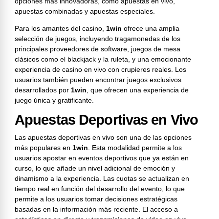
opciones más innovadoras, como apuestas en vivo,
apuestas combinadas y apuestas especiales.
Para los amantes del casino,
1win
ofrece una amplia
selección de juegos, incluyendo tragamonedas de los
principales proveedores de software, juegos de mesa
clásicos como el blackjack y la ruleta, y una emocionante
experiencia de casino en vivo con crupieres reales. Los
usuarios también pueden encontrar juegos exclusivos
desarrollados por
1win
, que ofrecen una experiencia de
juego única y gratificante.
Apuestas Deportivas en Vivo
Las apuestas deportivas en vivo son una de las opciones
más populares en
1win
. Esta modalidad permite a los
usuarios apostar en eventos deportivos que ya están en
curso, lo que añade un nivel adicional de emoción y
dinamismo a la experiencia. Las cuotas se actualizan en
tiempo real en función del desarrollo del evento, lo que
permite a los usuarios tomar decisiones estratégicas
basadas en la información más reciente. El acceso a