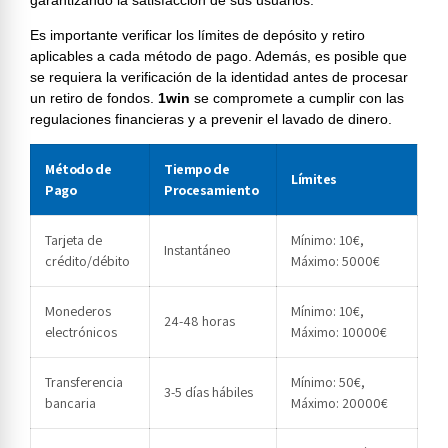
garantizando la satisfacción de sus usuarios.
Es importante verificar los límites de depósito y retiro
aplicables a cada método de pago. Además, es posible que
se requiera la verificación de la identidad antes de procesar
un retiro de fondos.
1win
se compromete a cumplir con las
regulaciones financieras y a prevenir el lavado de dinero.
Método de
Tiempo de
Límites
Pago
Procesamiento
Tarjeta de
Mínimo: 10€,
Instantáneo
crédito/débito
Máximo: 5000€
Monederos
Mínimo: 10€,
24-48 horas
electrónicos
Máximo: 10000€
Transferencia
Mínimo: 50€,
3-5 días hábiles
bancaria
Máximo: 20000€