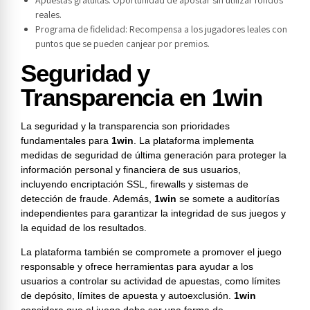
Apuestas gratuitas: Oportunidad de apostar sin utilizar fondos
reales.
Programa de fidelidad: Recompensa a los jugadores leales con
puntos que se pueden canjear por premios.
Seguridad y
Transparencia en 1win
La seguridad y la transparencia son prioridades
fundamentales para
1win
. La plataforma implementa
medidas de seguridad de última generación para proteger la
información personal y financiera de sus usuarios,
incluyendo encriptación SSL, firewalls y sistemas de
detección de fraude. Además,
1win
se somete a auditorías
independientes para garantizar la integridad de sus juegos y
la equidad de los resultados.
La plataforma también se compromete a promover el juego
responsable y ofrece herramientas para ayudar a los
usuarios a controlar su actividad de apuestas, como límites
de depósito, límites de apuesta y autoexclusión.
1win