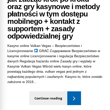
oraz gry kasynowe i metody
płatności w tym dostępu
mobilnego + kontakt z
supportem + zasady
odpowiedzialnej gry
Kasyno online Vulkan Vegas – Bezpieczeństwo i
Licencjonowanie
GRAĆ Содержимое Bezpieczeństwo w
kasynie online Licencjonowanie i regulacja Bezpieczeństwo
danych Regulacja hazardu online Zasady gry i wyplaty w
Kasynie Vulkan Vegas Wśród wielu kasyn online, które
powstają każdego dnia, vulkan vegas jest jednym z
najbardziej popularnych i zaufanych. Kasyno to, które zostało
założone w 2016...
Continue reading