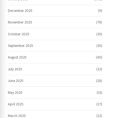
December 2025
(9)
November 2025
(78)
October 2025
(35)
September 2025
(35)
August 2025
(40)
July 2025
(32)
June 2025
(28)
May 2025
(31)
April 2025
(27)
March 2025
(22)