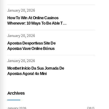
January 20, 2026
How To Win At Online Casinos
Whenever: 10 Ways To Be Able To
Win
January 20, 2026
Apostas Desportivas Site De
Apostas Vave Online Bónus
January 20, 2026
Mostbet Início Da Sua Jornada De
Apostas Agora! 4o Mini
Archives
January 2026
(382)