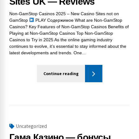
Sites UK — Reviews
Non-GamStop Casinos 2025 – New Casino Sites not on
GamStop
PLAY Содержимое What are Non-GamStop
Casinos? Key Features of Non-GamStop Casinos Benefits of
Playing at Non-GamStop Casinos Top Non-GamStop
Casinos to Try in 2025 As the online gaming industry
continues to evolve, it’s essential to stay informed about the
latest developments and trends. One...
Continue reading
Uncategorized
Гама Казино — бонусы