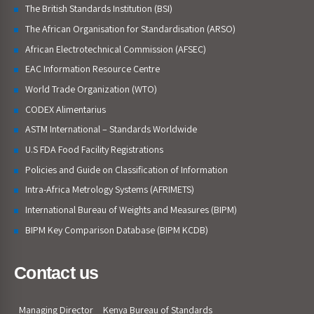
The British Standards Institution (BSI)
The African Organisation for Standardisation (ARSO)
African Electrotechnical Commission (AFSEC)
EAC Information Resource Centre
World Trade Organization (WTO)
CODEX Alimentarius
ASTM International – Standards Worldwide
U.S FDA Food Facility Registrations
Policies and Guide on Classification of Information
Intra-Africa Metrology Systems (AFRIMETS)
International Bureau of Weights and Measures (BIPM)
BIPM Key Comparison Database (BIPM KCDB)
Contact us
Managing Director
Kenya Bureau of Standards