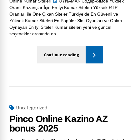
Online Kumar Siteleri
OYNAMAK Содержимое Yüksek
Oranlı Kazançlar İçin En İyi Kumar Siteleri Yüksek RTP
Oranları ile Öne Çıkan Siteler Türkiye’de En Güvenli ve
Yüksek Kumar Siteleri En Popüler Slot Oyunları ve Onları
Oynayan En İyi Siteler Kumar siteleri yeni ve güncel
seçenekler arasında en...
Continue reading
Uncategorized
Pinco Online Kazino AZ
bonus 2025