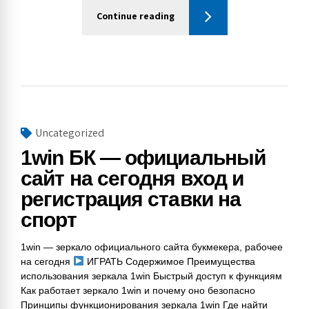
Continue reading
Uncategorized
1win БК — официальный
сайт на сегодня вход и
регистрация ставки на
спорт
1win — зеркало официального сайта букмекера, рабочее
на сегодня
ИГРАТЬ Содержимое Преимущества
использования зеркала 1win Быстрый доступ к функциям
Как работает зеркало 1win и почему оно безопасно
Принципы функционирования зеркала 1win Где найти