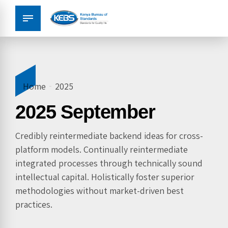
Home
2025
2025 September
Credibly reintermediate backend ideas for cross-
platform models. Continually reintermediate
integrated processes through technically sound
intellectual capital. Holistically foster superior
methodologies without market-driven best
practices.