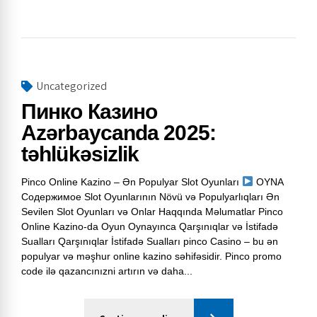
Uncategorized
Пинко Казино
Azərbaycanda 2025:
təhlükəsizlik
Pinco Online Kazino – Ən Populyar Slot Oyunları
OYNA
Содержимое Slot Oyunlarının Növü və Populyarlıqları Ən
Sevilen Slot Oyunları və Onlar Haqqında Məlumatlar Pinco
Online Kazino-da Oyun Oynayınca Qarşınıqlar və İstifadə
Sualları Qarşınıqlar İstifadə Sualları pinco Casino – bu ən
populyar və məşhur online kazino səhifəsidir. Pinco promo
code ilə qazancınızni artırın və daha...